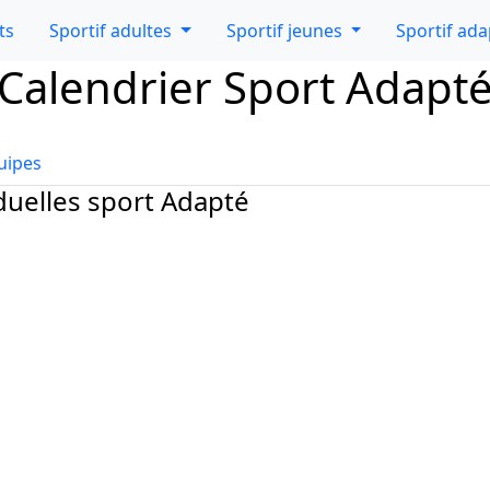
ts
Sportif adultes
Sportif jeunes
Sportif ad
Calendrier Sport Adapt
uipes
duelles sport Adapté