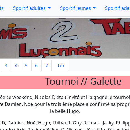
ts
Sportif adultes
Sportif jeunes
Sportif ad
3
4
5
6
7
Fin
Tournoi // Galette
e ce weekend, Nicolas D était invité et il a gagné le tourno
re Damien. Noé pour la troisième place a confirmé sa progr
la belle Hugo.
s D, Damien, Noé, Hugo, Thibault, Guy, Romain, Jacky, Philippe
andre, Eric, Philippe B, Joël G, Nicolas L,Baptiste, Sébastien