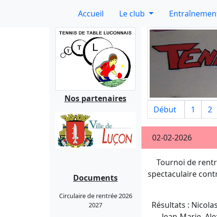
Accueil
Le club
Entraînemen
Nos partenaires
Début
1
2
02-02-2026
Tournoi de rentré
spectaculaire cont
Documents
Circulaire de rentrée 2026
Résultats : Nicola
2027
Jean-Marie, Alex