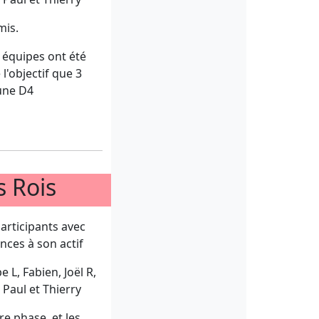
mis.
 équipes ont été
l'objectif que 3
 une D4
s Rois
articipants avec
nces à son actif
 L, Fabien, Joël R,
, Paul et Thierry
e phase, et les