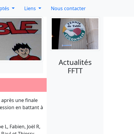
aptés
Liens
Nous contacter
Actualités
FFTT
i après une finale
ession en battant à
 L, Fabien, Joël R,
, Paul et Thierry