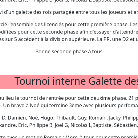
vi d'un galette des rois partagée entre tous les joueurs et a
ié l'ensemble des licenciés pour cette première phase. Les
fiées pour cette seconde phase afin d'essayer d'atteindre 
s sur 5 accèdent à la division supérieure. La PR, une D2 et
Bonne seconde phase à tous
Tournoi interne Galette de
u lieu le tournoi de rentrée pour cette deuxime phase. 21 p
té. Un bravo à Noé qui termine 3ème avec plusieurs perfoma
s D, Damien, Noé, Hugo, Thibault, Guy, Romain, Jacky, Philippe
andre, Eric, Philippe B, Joël G, Nicolas L,Baptiste, Sébastien
ette avec un mot de Romain : Merci à tous pour cette premièr