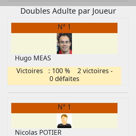
Doubles Adulte par Joueur
N° 1
Hugo MEAS
Victoires : 100 % 2 victoires -
0 défaites
N° 1
Nicolas POTIER