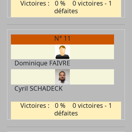
Victoires : 0 % 0 victoires - 1
défaites
N° 11
Dominique FAIVRE
Cyril SCHADECK
Victoires : 0 % 0 victoires - 1
défaites