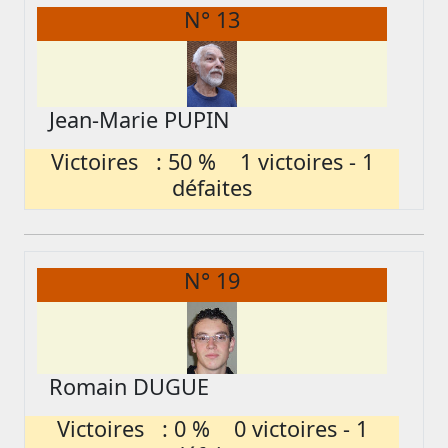
N° 13
Jean-Marie PUPIN
Victoires : 50 % 1 victoires - 1
défaites
N° 19
Romain DUGUE
Victoires : 0 % 0 victoires - 1