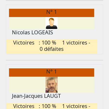
N° 1
Nicolas LOGEAIS
Victoires : 100 % 1 victoires -
0 défaites
N° 1
Jean-Jacques LAUGT
Victoires : 100 % 1 victoires -