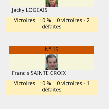
Jacky LOGEAIS
Victoires : 0 % 0 victoires - 2
défaites
N° 19
Francis SAINTE CROIX
Victoires : 0 % 0 victoires - 1
défaites