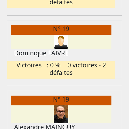
défaites
N° 19
Dominique FAIVRE
Victoires : 0 % 0 victoires - 2
défaites
N° 19
Alexandre MAINGUY