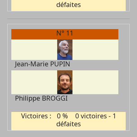
défaites
N° 11
Jean-Marie PUPIN
Philippe BROGGI
Victoires : 0 % 0 victoires - 1
défaites