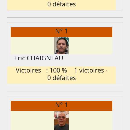
0 défaites
N° 1
Eric CHAIGNEAU
Victoires : 100 % 1 victoires -
0 défaites
N° 1