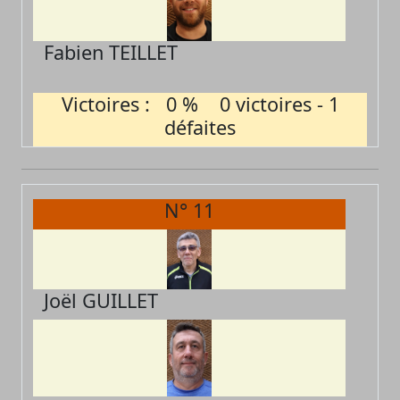
Fabien TEILLET
Victoires : 0 % 0 victoires - 1
défaites
N° 11
Joël GUILLET