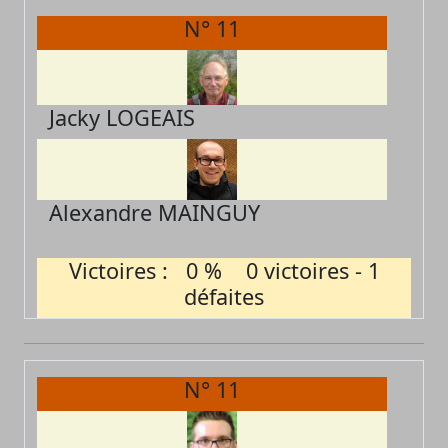
N° 11
Jacky LOGEAIS
Alexandre MAINGUY
Victoires : 0 % 0 victoires - 1
défaites
N° 11