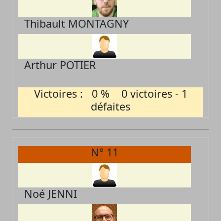
Thibault MONTAGNY
Arthur POTIER
Victoires : 0 % 0 victoires - 1
défaites
N° 11
Noé JENNI