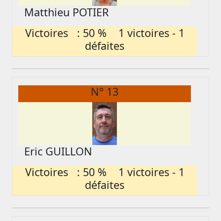
Matthieu POTIER
Victoires : 50 % 1 victoires - 1
défaites
N° 13
Eric GUILLON
Victoires : 50 % 1 victoires - 1
défaites