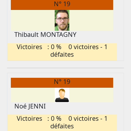
N° 19
Thibault MONTAGNY
Victoires : 0 % 0 victoires - 1
défaites
N° 19
Noé JENNI
Victoires : 0 % 0 victoires - 1
défaites