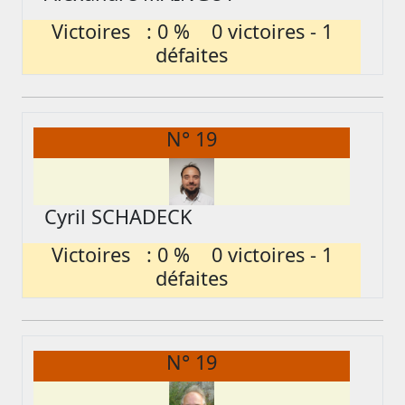
Victoires : 0 % 0 victoires - 1
défaites
N° 19
Cyril SCHADECK
Victoires : 0 % 0 victoires - 1
défaites
N° 19