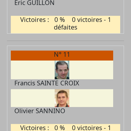
Eric GUILLON
Victoires : 0 % 0 victoires - 1
défaites
N° 11
Francis SAINTE CROIX
Olivier SANNINO
Victoires : 0 % 0 victoires - 1