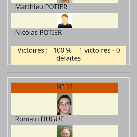
Matthieu POTIER
Nicolas POTIER
Victoires : 100 % 1 victoires - 0
défaites
N° 11
Romain DUGUE