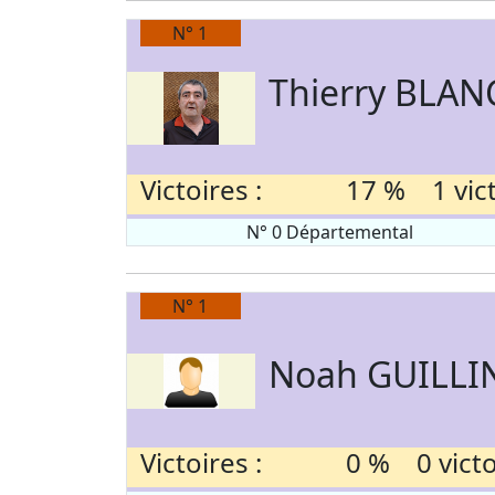
N° 1
Thierry BLA
Victoires :
17 % 1 victo
N° 0 Départemental
N° 1
Noah GUILLI
Victoires :
0 % 0 victoi