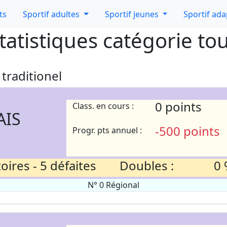
ts
Sportif adultes
Sportif jeunes
Sportif ad
tatistiques catégorie to
traditionel
0 points
Class. en cours :
AIS
-500 points
Progr. pts annuel :
ires - 5 défaites
Doubles :
0 
N° 0 Régional