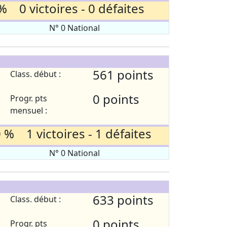
% 0 victoires - 0 défaites
N° 0 National
561 points
Class. début :
0 points
Progr. pts
mensuel :
 % 1 victoires - 1 défaites
N° 0 National
633 points
Class. début :
0 points
Progr. pts