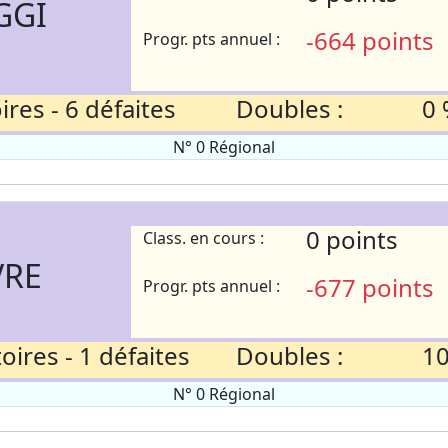
GGI
-664 points
Progr. pts annuel :
res - 6 défaites
Doubles :
0 
N° 0 Régional
0 points
Class. en cours :
VRE
-677 points
Progr. pts annuel :
ires - 1 défaites
Doubles :
10
N° 0 Régional