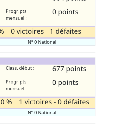
0 points
Progr. pts
mensuel :
% 0 victoires - 1 défaites
N° 0 National
677 points
Class. début :
0 points
Progr. pts
mensuel :
0 % 1 victoires - 0 défaites
N° 0 National