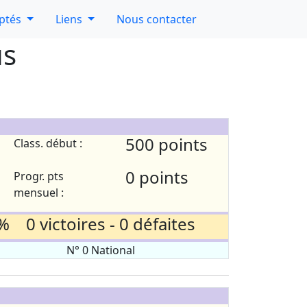
aptés
Liens
Nous contacter
us
500 points
Class. début :
0 points
Progr. pts
mensuel :
% 0 victoires - 0 défaites
N° 0 National