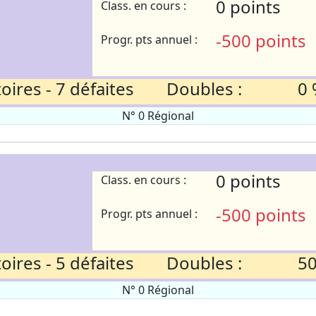
0 points
Class. en cours :
-500 points
Progr. pts annuel :
ires - 7 défaites
Doubles :
0 
N° 0 Régional
0 points
Class. en cours :
-500 points
Progr. pts annuel :
ires - 5 défaites
Doubles :
50
N° 0 Régional