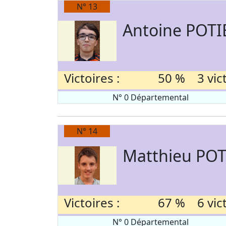
N° 13
Antoine POTI
Victoires :
50 % 3 victo
N° 0 Départemental
N° 14
Matthieu POT
Victoires :
67 % 6 victo
N° 0 Départemental