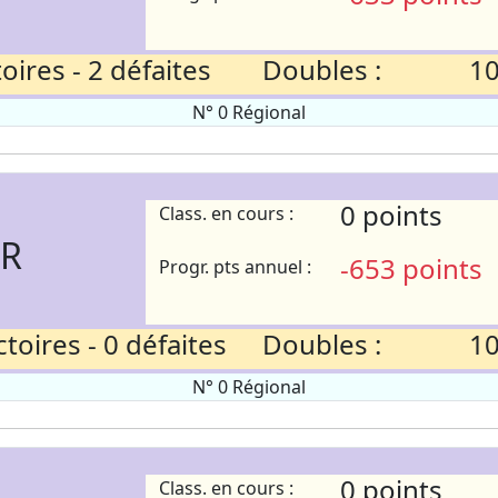
ires - 2 défaites
Doubles :
10
N° 0 Régional
0 points
Class. en cours :
ER
-653 points
Progr. pts annuel :
toires - 0 défaites
Doubles :
10
N° 0 Régional
0 points
Class. en cours :