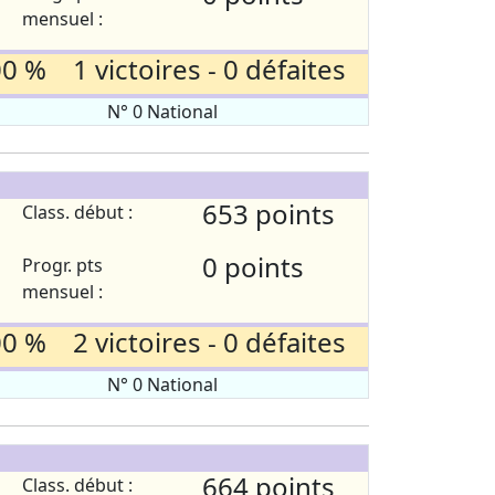
mensuel :
0 % 1 victoires - 0 défaites
N° 0 National
653 points
Class. début :
0 points
Progr. pts
mensuel :
0 % 2 victoires - 0 défaites
N° 0 National
664 points
Class. début :