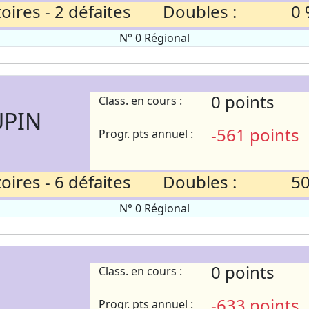
ires - 2 défaites
Doubles :
0 
N° 0 Régional
0 points
Class. en cours :
UPIN
-561 points
Progr. pts annuel :
ires - 6 défaites
Doubles :
50
N° 0 Régional
0 points
Class. en cours :
-633 points
Progr. pts annuel :